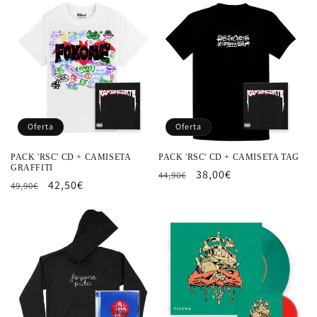
oferta
oferta
Oferta
Oferta
PACK 'RSC' CD + CAMISETA
PACK 'RSC' CD + CAMISETA TAG
GRAFFITI
Precio
Precio
38,00€
44,90€
Precio
Precio
42,50€
49,90€
habitual
de
habitual
de
oferta
oferta