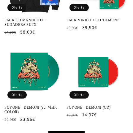
Oferta
Oferta
PACK CD MANOLITO +
PACK VINILO + CD 'DEMONI'
SUDADERA PUTX
Precio
Precio
39,90€
49,93€
Precio
Precio
58,00€
64,90€
habitual
de
habitual
de
oferta
oferta
Oferta
Oferta
FOYONE - DEMONI (ed. Vinilo
FOYONE - DEMONI (CD)
COLOR)
Precio
Precio
14,97€
19,97€
Precio
Precio
23,96€
29,96€
habitual
de
habitual
de
oferta