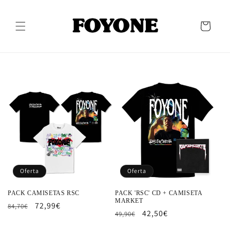
Ir
directamente
al contenido
Carrito
Oferta
Oferta
PACK CAMISETAS RSC
PACK 'RSC' CD + CAMISETA
MARKET
Precio
Precio
72,99€
84,70€
Precio
Precio
42,50€
49,90€
habitual
de
habitual
de